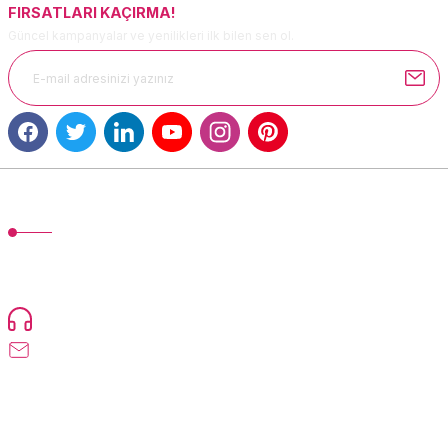
FIRSATLARI KAÇIRMA!
Güncel kampanyalar ve yenilikleri ilk bilen sen ol.
Gönder
MÜŞTERİ HİZMETLERİ
TonerMAX® 14.000 çeşit ürünle yelpazesi ve operasyonel olarak 160
ülkeye ürün gönderimi yapan kadrosuyla hizmet vermeye devam
etmektedir.
Devamı...
0216 471 73 24
info@tonermax.com.tr
Üyelik