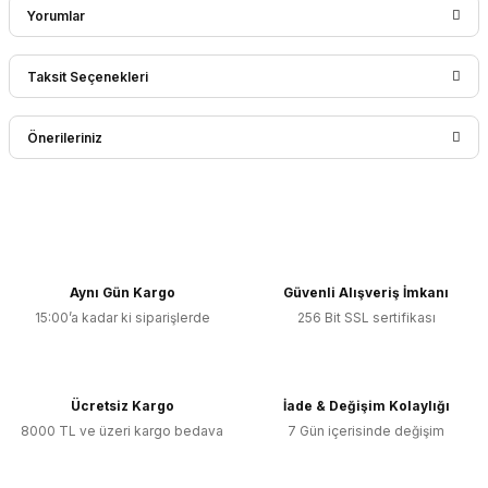
Yorumlar
Taksit Seçenekleri
Bu ürüne ilk yorumu siz yapın!
Önerileriniz
Yorum Yaz
Bu ürünün fiyat bilgisi, resim, ürün açıklamalarında ve diğer
konularda yetersiz gördüğünüz noktaları öneri formunu
kullanarak tarafımıza iletebilirsiniz.
Görüş ve önerileriniz için teşekkür ederiz.
Aynı Gün Kargo
Güvenli Alışveriş İmkanı
15:00’a kadar ki siparişlerde
256 Bit SSL sertifikası
Ürün resmi kalitesiz, bozuk veya görüntülenemiyor.
Ürün açıklamasında eksik bilgiler bulunuyor.
Ürün bilgilerinde hatalar bulunuyor.
Ücretsiz Kargo
İade & Değişim Kolaylığı
Ürün fiyatı diğer sitelerden daha pahalı.
8000 TL ve üzeri kargo bedava
7 Gün içerisinde değişim
Bu ürüne benzer farklı alternatifler olmalı.