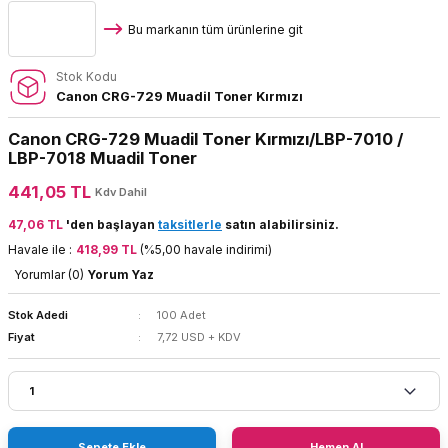
Bu markanın tüm ürünlerine git
Stok Kodu
Canon CRG-729 Muadil Toner Kırmızı
Canon CRG-729 Muadil Toner Kırmızı/LBP-7010 /
LBP-7018 Muadil Toner
441,05 TL
Kdv Dahil
47,06 TL
'den başlayan
taksitlerle
satın alabilirsiniz.
Havale ile :
418,99 TL
(%5,00 havale indirimi)
Yorumlar (0)
Yorum Yaz
Stok Adedi
100 Adet
Fiyat
7,72 USD + KDV
Sepete Ekle
Hemen Al