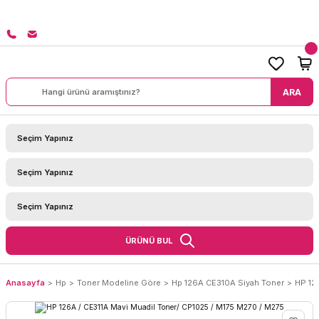
8000 TL ÜZERİ SİPARİŞLERİNİZDE KARGO BEDAVA!
ARA
ÜRÜNÜ BUL
Anasayfa
Hp
Toner Modeline Göre
Hp 126A CE310A Siyah Toner
HP 12