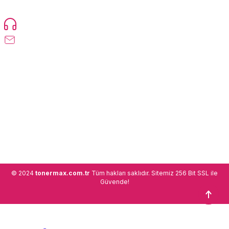
etmektedir.
Devamı...
0216 471 73 24
info@tonermax.com.tr
Üyelik
Kurumsal
Alışveriş
© 2024
tonermax.com.tr
Tüm hakları saklıdır. Sitemiz 256 Bit SSL ile
Güvende!