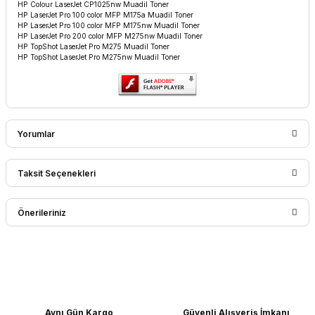
HP Colour LaserJet CP1025nw Muadil Toner
HP LaserJet Pro 100 color MFP M175a Muadil Toner
HP LaserJet Pro 100 color MFP M175nw Muadil Toner
HP LaserJet Pro 200 color MFP M275nw Muadil Toner
HP TopShot LaserJet Pro M275 Muadil Toner
HP TopShot LaserJet Pro M275nw Muadil Toner
Yorumlar
Taksit Seçenekleri
Bu ürüne ilk yorumu siz yapın!
Önerileriniz
Yorum Yaz
Bu ürünün fiyat bilgisi, resim, ürün açıklamalarında ve diğer
konularda yetersiz gördüğünüz noktaları öneri formunu
kullanarak tarafımıza iletebilirsiniz.
Görüş ve önerileriniz için teşekkür ederiz.
Aynı Gün Kargo
Güvenli Alışveriş İmkanı