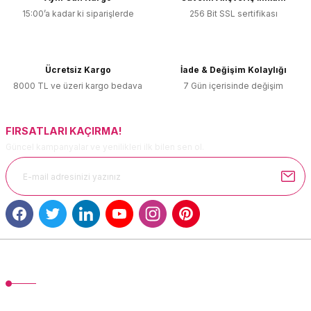
15:00’a kadar ki siparişlerde
256 Bit SSL sertifikası
Ürün resmi kalitesiz, bozuk veya görüntülenemiyor.
Ürün açıklamasında eksik bilgiler bulunuyor.
Ürün bilgilerinde hatalar bulunuyor.
Ücretsiz Kargo
İade & Değişim Kolaylığı
Ürün fiyatı diğer sitelerden daha pahalı.
8000 TL ve üzeri kargo bedava
7 Gün içerisinde değişim
Bu ürüne benzer farklı alternatifler olmalı.
FIRSATLARI KAÇIRMA!
Güncel kampanyalar ve yenilikleri ilk bilen sen ol.
Gönder
MÜŞTERİ HİZMETLERİ
TonerMAX® 14.000 çeşit ürünle yelpazesi ve operasyonel olarak 160
ülkeye ürün gönderimi yapan kadrosuyla hizmet vermeye devam