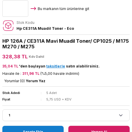
Bu markanın tüm ürünlerine git
Stok Kodu
Hp CE311A Muadil Toner - Eco
HP 126A / CE311A Mavi Muadil Toner/ CP1025 / M175
M270 / M275
328,38 TL
Kdv Dahil
35,04 TL
'den başlayan
taksitlerle
satın alabilirsiniz.
Havale ile :
311,96 TL
(%5,00 havale indirimi)
Yorumlar (0)
Yorum Yaz
Stok Adedi
5 Adet
Fiyat
5,75 USD + KDV
Sepete Ekle
Hemen Al