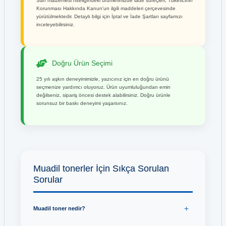
Sarf malzemesi niteliğindeki ürünlerimizde iade süreçleri, Tüketicinin
Korunması Hakkında Kanun'un ilgili maddeleri çerçevesinde
yürütülmektedir. Detaylı bilgi için İptal ve İade Şartları sayfamızı
inceleyebilirsiniz.
Doğru Ürün Seçimi
25 yılı aşkın deneyimimizle, yazıcınız için en doğru ürünü
seçmenize yardımcı oluyoruz. Ürün uyumluluğundan emin
değilseniz, sipariş öncesi destek alabilirsiniz. Doğru ürünle
sorunsuz bir baskı deneyimi yaşarsınız.
Muadil tonerler İçin Sıkça Sorulan
Sorular
Muadil toner nedir?