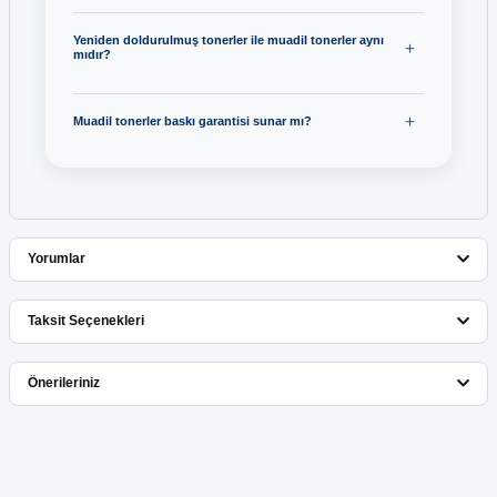
Yeniden doldurulmuş tonerler ile muadil tonerler aynı
mıdır?
Muadil tonerler baskı garantisi sunar mı?
Yorumlar
Taksit Seçenekleri
Bu ürüne ilk yorumu siz yapın!
Önerileriniz
Yorum Yaz
Bu ürünün fiyat bilgisi, resim, ürün açıklamalarında ve diğer
konularda yetersiz gördüğünüz noktaları öneri formunu kullanarak