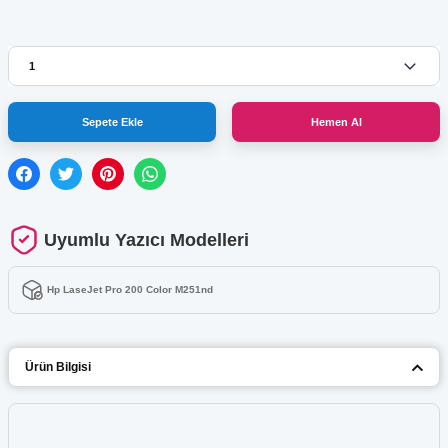
Sepete Ekle
Hemen Al
Uyumlu Yazıcı Modelleri
Hp LaseJet Pro 200 Color M251nd
Ürün Bilgisi