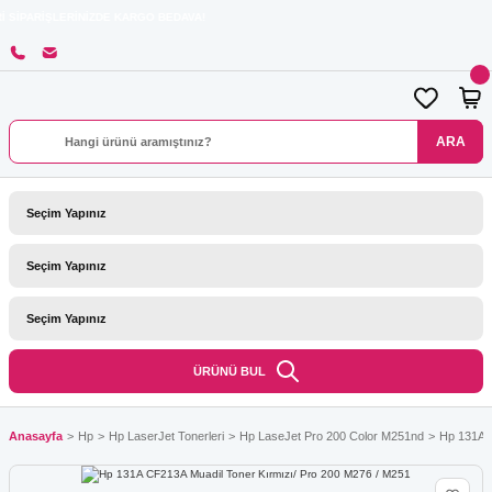
RİNİZDE KARGO BEDAVA!
ARA
ÜRÜNÜ BUL
Anasayfa
Hp
Hp LaserJet Tonerleri
Hp LaseJet Pro 200 Color M251nd
Hp 131A C