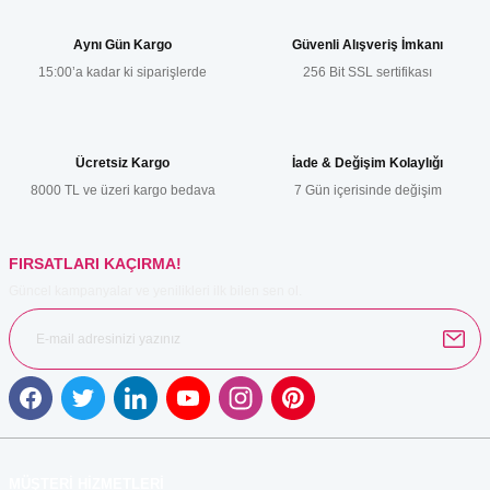
tarafımıza iletebilirsiniz.
Görüş ve önerileriniz için teşekkür ederiz.
Aynı Gün Kargo
Güvenli Alışveriş İmkanı
15:00’a kadar ki siparişlerde
256 Bit SSL sertifikası
Ürün resmi kalitesiz, bozuk veya görüntülenemiyor.
Ürün açıklamasında eksik bilgiler bulunuyor.
Ürün bilgilerinde hatalar bulunuyor.
Ücretsiz Kargo
İade & Değişim Kolaylığı
Ürün fiyatı diğer sitelerden daha pahalı.
8000 TL ve üzeri kargo bedava
7 Gün içerisinde değişim
Bu ürüne benzer farklı alternatifler olmalı.
FIRSATLARI KAÇIRMA!
Güncel kampanyalar ve yenilikleri ilk bilen sen ol.
Gönder
MÜŞTERİ HİZMETLERİ