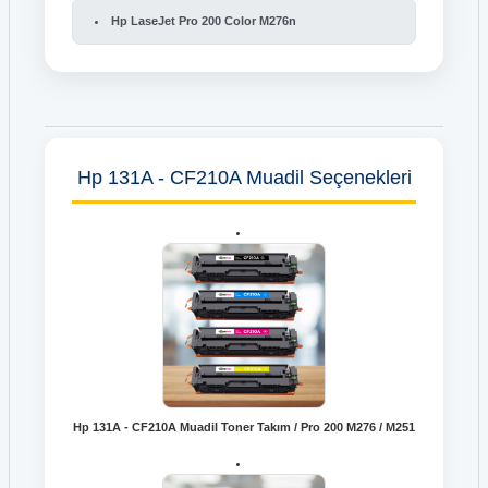
Hp LaseJet Pro 200 Color M276n
Hp 131A - CF210A Muadil Seçenekleri
Hp 131A - CF210A Muadil Toner Takım / Pro 200 M276 / M251