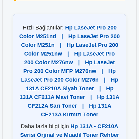
Hızlı Bağlantılar:
Hp LaseJet Pro 200
Color M251nd
|
Hp LaseJet Pro 200
Color M251n
|
Hp LaseJet Pro 200
Color M251nw
|
Hp LaseJet Pro
200 Color M276nw
|
Hp LaseJet
Pro 200 Color MFP M276nw
|
Hp
LaseJet Pro 200 Color M276n
|
Hp
131A CF210A Siyah Toner
|
Hp
131A CF211A Mavi Toner
|
Hp 131A
CF212A Sarı Toner
|
Hp 131A
CF213A Kırmızı Toner
Daha fazla bilgi için
Hp 131A - CF210A
Serisi Orjinal ve Muadil Toner Rehber