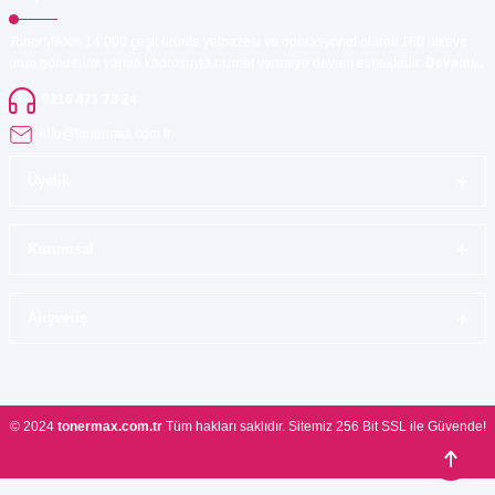
TonerMAX® 14.000 çeşit ürünle yelpazesi ve operasyonel olarak 160 ülkeye
ürün gönderimi yapan kadrosuyla hizmet vermeye devam etmektedir.
Devamı...
0216 471 73 24
info@tonermax.com.tr
Üyelik
Kurumsal
Alışveriş
© 2024
tonermax.com.tr
Tüm hakları saklıdır. Sitemiz 256 Bit SSL ile Güvende!