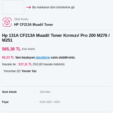
Bu markanın tüm ürünlerine git
Stok Kodu
HP CF213A Muadil Toner
Hp 131A CF213A Muadil Toner Kırmızı/ Pro 200 M276 /
M251
565,38 TL
Kdv Dahil
60,33 TL
'den başlayan
taksitlerle
satın alabilirsiniz.
Havale ile :
537,11 TL
(%5,00 havale indirimi)
Yorumlar (0)
Yorum Yaz
Stok Adedi
105 Adet
Fiyat
9,90 USD + KDV