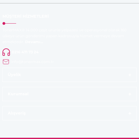
MÜŞTERİ HİZMETLERİ
TonerMAX® 14.000 çeşit ürünle yelpazesi ve operasyonel olarak 160
ülkeye ürün gönderimi yapan kadrosuyla hizmet vermeye devam
etmektedir.
Devamı...
0216 471 73 24
info@tonermax.com.tr
Üyelik
Kurumsal
Alışveriş