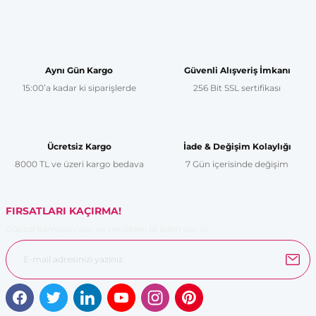
Bu ürünün fiyat bilgisi, resim, ürün açıklamalarında ve diğer
konularda yetersiz gördüğünüz noktaları öneri formunu
kullanarak tarafımıza iletebilirsiniz.
Görüş ve önerileriniz için teşekkür ederiz.
Aynı Gün Kargo
Güvenli Alışveriş İmkanı
15:00’a kadar ki siparişlerde
256 Bit SSL sertifikası
Ürün resmi kalitesiz, bozuk veya görüntülenemiyor.
Ürün açıklamasında eksik bilgiler bulunuyor.
Ürün bilgilerinde hatalar bulunuyor.
Ücretsiz Kargo
İade & Değişim Kolaylığı
Ürün fiyatı diğer sitelerden daha pahalı.
8000 TL ve üzeri kargo bedava
7 Gün içerisinde değişim
Bu ürüne benzer farklı alternatifler olmalı.
FIRSATLARI KAÇIRMA!
Güncel kampanyalar ve yenilikleri ilk bilen sen ol.
Gönder