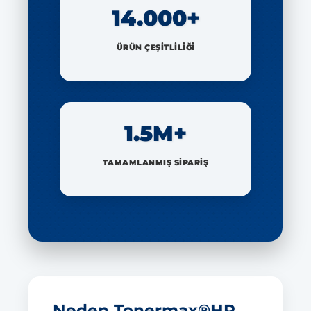
14.000+
ÜRÜN ÇEŞİTLİLİĞİ
1.5M+
TAMAMLANMIŞ SİPARİŞ
Neden Tonermax®HP