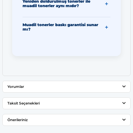
Yeniden doldurulmuş tonerler ile
muadil tonerler aynı mıdır?
Muadil tonerler baskı garantisi sunar
mı?
Yorumlar
Taksit Seçenekleri
Bu ürüne ilk yorumu siz yapın!
Önerileriniz
Yorum Yaz