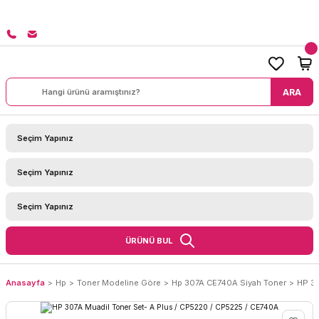
8000 TL ÜZERİ SİPARİŞLERİNİZDE KARGO BEDAVA!
ARA
ÜRÜNÜ BUL
Anasayfa
Hp
Toner Modeline Göre
Hp 307A CE740A Siyah Toner
HP 30