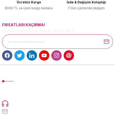
Ücretsiz Kargo
İade & Değişim Kolaylığı
Ürün fiyatı diğer sitelerden daha pahalı.
8000 TL ve üzeri kargo bedava
7 Gün içerisinde değişim
Bu ürüne benzer farklı alternatifler olmalı.
FIRSATLARI KAÇIRMA!
Güncel kampanyalar ve yenilikleri ilk bilen sen ol.
Gönder
MÜŞTERİ HİZMETLERİ
TonerMAX® 14.000 çeşit ürünle yelpazesi ve operasyonel olarak 160
ülkeye ürün gönderimi yapan kadrosuyla hizmet vermeye devam
etmektedir.
Devamı...
0216 471 73 24
info@tonermax.com.tr