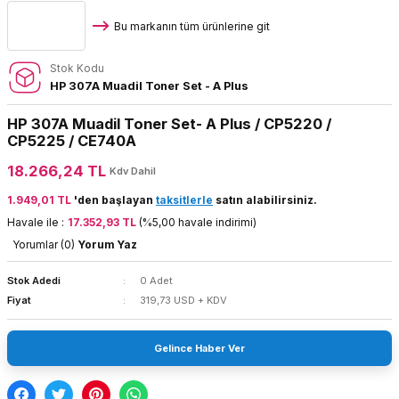
Bu markanın tüm ürünlerine git
Stok Kodu
HP 307A Muadil Toner Set - A Plus
HP 307A Muadil Toner Set- A Plus / CP5220 /
CP5225 / CE740A
18.266,24 TL
Kdv Dahil
1.949,01 TL
'den başlayan
taksitlerle
satın alabilirsiniz.
Havale ile :
17.352,93 TL
(%5,00 havale indirimi)
Yorumlar (0)
Yorum Yaz
Stok Adedi
0 Adet
Fiyat
319,73 USD + KDV
Gelince Haber Ver