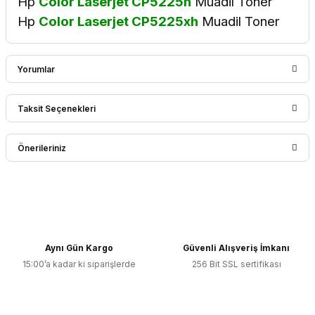
Hp
Color Laserjet CP5225n
Muadil Toner
Hp
Color Laserjet CP5225xh
Muadil Toner
Yorumlar
Taksit Seçenekleri
Bu ürüne ilk yorumu siz yapın!
Önerileriniz
Yorum Yaz
Bu ürünün fiyat bilgisi, resim, ürün açıklamalarında ve diğer
konularda yetersiz gördüğünüz noktaları öneri formunu
kullanarak tarafımıza iletebilirsiniz.
Görüş ve önerileriniz için teşekkür ederiz.
Aynı Gün Kargo
Güvenli Alışveriş İmkanı
15:00’a kadar ki siparişlerde
256 Bit SSL sertifikası
Ürün resmi kalitesiz, bozuk veya görüntülenemiyor.
Ürün açıklamasında eksik bilgiler bulunuyor.
Ürün bilgilerinde hatalar bulunuyor.