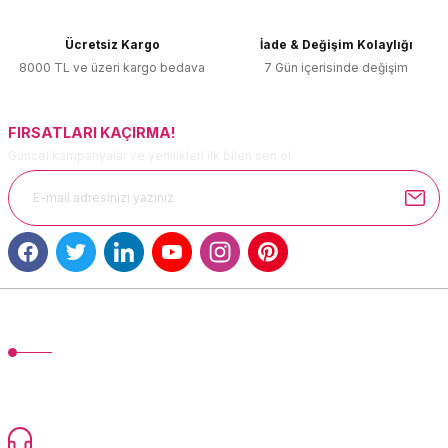
Ürün bilgilerinde hatalar bulunuyor.
Ücretsiz Kargo
İade & Değişim Kolaylığı
Ürün fiyatı diğer sitelerden daha pahalı.
8000 TL ve üzeri kargo bedava
7 Gün içerisinde değişim
Bu ürüne benzer farklı alternatifler olmalı.
FIRSATLARI KAÇIRMA!
Güncel kampanyalar ve yenilikleri ilk bilen sen ol.
Gönder
MÜŞTERİ HİZMETLERİ
TonerMAX® 14.000 çeşit ürünle yelpazesi ve operasyonel olarak 160
ülkeye ürün gönderimi yapan kadrosuyla hizmet vermeye devam
etmektedir.
Devamı...
0216 471 73 24