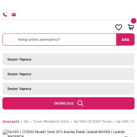
0 TL ÜZERİ SİPARİŞLERİNİZDE KARGO BEDAVA!
ARA
ÜRÜNÜ BUL
Anasayfa
Hp
Toner Modeline Göre
Hp 56X CF256X Toner
Hp 56X / CF