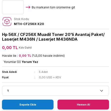
Bu markanın tüm ürünlerine git
Stok Kodu
MTH-CF256X-X20
Hp 56X / CF256X Muadil Toner 20'li Avantaj Paket/
Laserjet M436N / Laserjet M436NDA
0,00 TL
Kdv Dahil
Havale ile :
0,00 TL
(%5,00 havale indirimi)
Yorumlar (0)
Yorum Yaz
Stok Adedi
5 Adet
Fiyat
0,00 USD + KDV
Sepete Ekle
Hemen Al