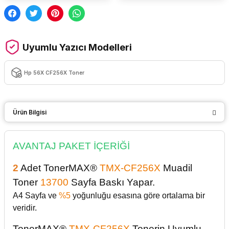
Uyumlu Yazıcı Modelleri
Hp 56X CF256X Toner
Ürün Bilgisi
AVANTAJ PAKET İÇERİĞİ
2
Adet TonerMAX®
TMX-CF256X
Muadil
Toner
13700
Sayfa Baskı Yapar.
A4
Sayfa ve
%5
yoğunluğu esasına göre ortalama bir
veridir.
TonerMAX®
TMX-CF256X
Tonerin
Uyumlu