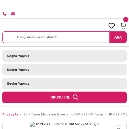
8000 TL ÜZERİ SİPARİŞLERİNİZDE KARGO BEDAVA!
ARA
ÜRÜNÜ BUL
Anasayfa
Hp
Toner Modeline Göre
Hp 14X CF214X Toner
HP CF214X / 