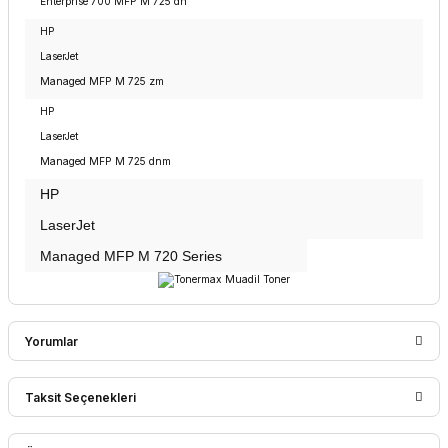
Enterprise 700 MFP M 725 dn
HP
LaserJet
Managed MFP M 725 zm
HP
LaserJet
Managed MFP M 725 dnm
HP
LaserJet
Managed MFP M 720 Series
Yorumlar
Taksit Seçenekleri
Bu ürüne ilk yorumu siz yapın!