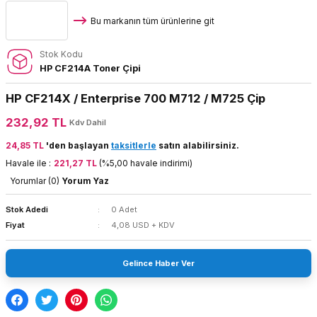
Bu markanın tüm ürünlerine git
Stok Kodu
HP CF214A Toner Çipi
HP CF214X / Enterprise 700 M712 / M725 Çip
232,92 TL
Kdv Dahil
24,85 TL
'den başlayan
taksitlerle
satın alabilirsiniz.
Havale ile :
221,27 TL
(%5,00 havale indirimi)
Yorumlar (0)
Yorum Yaz
Stok Adedi
0 Adet
Fiyat
4,08 USD + KDV
Gelince Haber Ver