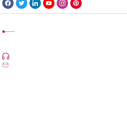
MÜŞTERİ HİZMETLERİ
TonerMAX® 14.000 çeşit ürünle yelpazesi ve operasyonel olarak 160
ülkeye ürün gönderimi yapan kadrosuyla hizmet vermeye devam
etmektedir.
Devamı...
0216 471 73 24
info@tonermax.com.tr
Üyelik
Kurumsal
Alışveriş