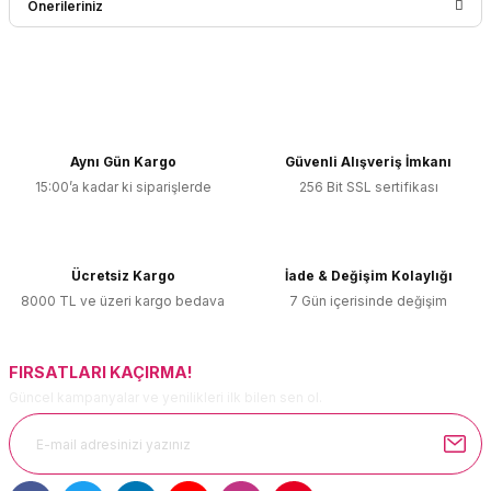
Önerileriniz
Yorum Yaz
Bu ürünün fiyat bilgisi, resim, ürün açıklamalarında ve diğer
konularda yetersiz gördüğünüz noktaları öneri formunu
kullanarak tarafımıza iletebilirsiniz.
Görüş ve önerileriniz için teşekkür ederiz.
Aynı Gün Kargo
Güvenli Alışveriş İmkanı
15:00’a kadar ki siparişlerde
256 Bit SSL sertifikası
Ürün resmi kalitesiz, bozuk veya görüntülenemiyor.
Ürün açıklamasında eksik bilgiler bulunuyor.
Ürün bilgilerinde hatalar bulunuyor.
Ücretsiz Kargo
İade & Değişim Kolaylığı
Ürün fiyatı diğer sitelerden daha pahalı.
8000 TL ve üzeri kargo bedava
7 Gün içerisinde değişim
Bu ürüne benzer farklı alternatifler olmalı.
FIRSATLARI KAÇIRMA!
Güncel kampanyalar ve yenilikleri ilk bilen sen ol.
Gönder