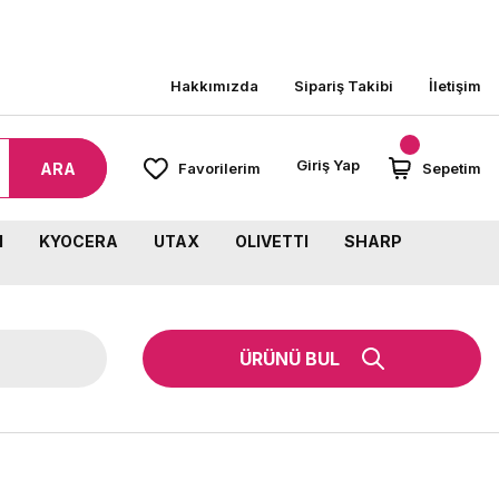
000 TL ÜZERİ SİPARİŞLERİNİZDE KARGO BEDAVA!
Hakkımızda
Sipariş Takibi
İletişim
Giriş Yap
ARA
Favorilerim
Sepetim
M
KYOCERA
UTAX
OLIVETTI
SHARP
ÜRÜNÜ BUL