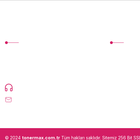
MÜŞTERİ HİZMETLERİ
Üyelik
TonerMAX® 14.000 çeşit ürünle yelpazesi ve
Yeni Üyelik
operasyonel olarak 160 ülkeye ürün
Üye Girişi
gönderimi yapan kadrosuyla hizmet vermeye
devam etmektedir.
Devamı...
Şifremi Unuttu
0216 471 73 24
info@tonermax.com.tr
© 2024
tonermax.com.tr
Tüm hakları saklıdır. Sitemiz 256 Bit S