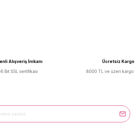
ularda yetersiz gördüğünüz noktaları öneri formunu kullanarak tarafımıza 
Bu ürüne ilk yorumu siz yapın!
Yorum Yaz
nli Alışveriş İmkanı
Ücretsiz Kargo
6 Bit SSL sertifikası
8000 TL ve üzeri kargo
Gönder