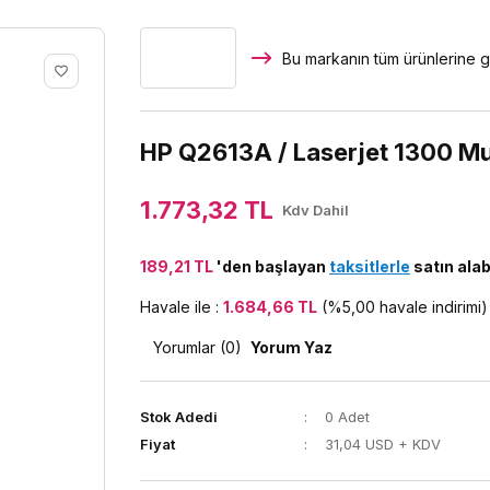
Bu markanın tüm ürünlerine g
HP Q2613A / Laserjet 1300 Mua
1.773,32 TL
Kdv Dahil
189,21 TL
'den başlayan
taksitlerle
satın alabi
Havale ile :
1.684,66 TL
(%5,00 havale indirimi)
Yorumlar (0)
Yorum Yaz
Stok Adedi
0 Adet
Fiyat
31,04 USD + KDV