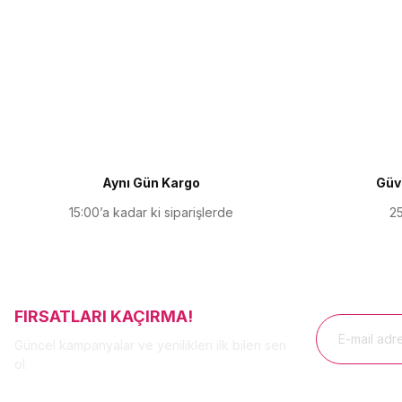
Bu ürünün fiyat bilgisi, resim, ürün açıklamalarında ve diğer kon
Görüş ve önerileriniz için teşekkür ederiz.
Ürün resmi kalitesiz, bozuk veya görüntülenemiyor.
Ürün açıklamasında eksik bilgiler bulunuyor.
Ürün bilgilerinde hatalar bulunuyor.
Ürün fiyatı diğer sitelerden daha pahalı.
Aynı Gün Kargo
Güve
Bu ürüne benzer farklı alternatifler olmalı.
15:00’a kadar ki siparişlerde
25
FIRSATLARI KAÇIRMA!
Güncel kampanyalar ve yenilikleri ilk bilen sen
ol.