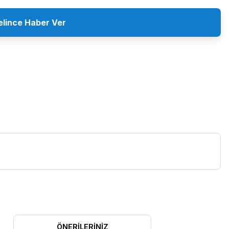
elince Haber Ver
ÖNERILERINIZ