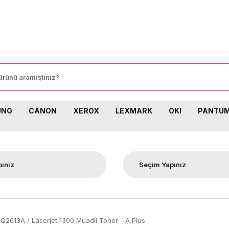
8
UNG
CANON
XEROX
LEXMARK
OKI
PANTU
Q2613A / Laserjet 1300 Muadil Toner - A Plus