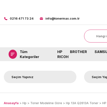
0216 471 73 24
info@tonermax.com.tr
Tüm
HP
BROTHER
SAMS
Kategoriler
RICOH
Anasayfa
Hp
Toner Modeline Göre
Hp 13A Q2613A Toner
HP 