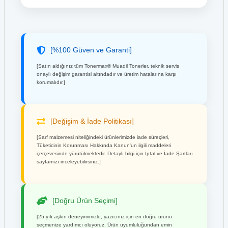
[%100 Güven ve Garanti]
[Satın aldığınız tüm Tonermax® Muadil Tonerler, teknik servis
onaylı değişim garantisi altındadır ve üretim hatalarına karşı
korumalıdır.]
[Değişim & İade Politikası]
[Sarf malzemesi niteliğindeki ürünlerimizde iade süreçleri,
Tüketicinin Korunması Hakkında Kanun'un ilgili maddeleri
çerçevesinde yürütülmektedir. Detaylı bilgi için İptal ve İade Şartları
sayfamızı inceleyebilirsiniz.]
[Doğru Ürün Seçimi]
[25 yılı aşkın deneyimimizle, yazıcınız için en doğru ürünü
seçmenize yardımcı oluyoruz. Ürün uyumluluğundan emin