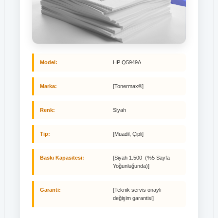
Model:
HP Q5949A
Marka:
[Tonermax®]
Renk:
Siyah
Tip:
[Muadil, Çipli]
Baskı Kapasitesi:
[Siyah 1.500 (%5 Sayfa
Yoğunluğunda)]
Garanti:
[Teknik servis onaylı
değişim garantisi]