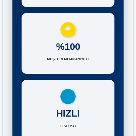
%100
MÜŞTERİ MEMNUNİYETİ
HIZLI
TESLİMAT