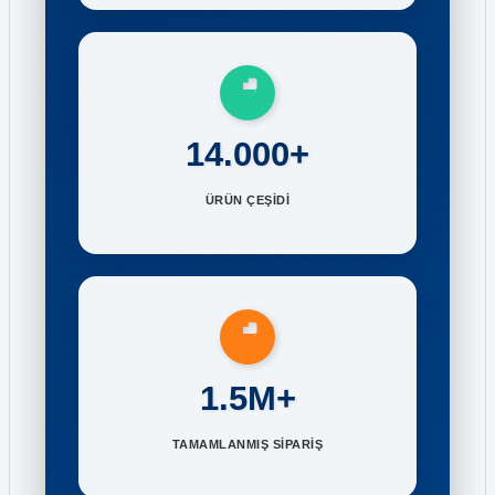
14.000+
ÜRÜN ÇEŞİDİ
1.5M+
TAMAMLANMIŞ SİPARİŞ