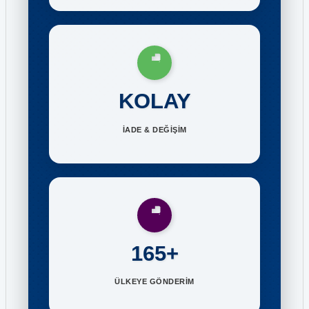
KOLAY
İADE & DEĞİŞİM
165+
ÜLKEYE GÖNDERİM