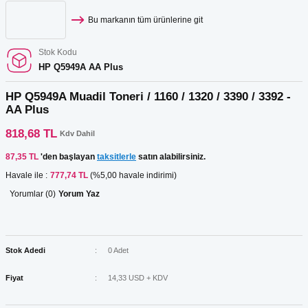
Bu markanın tüm ürünlerine git
Stok Kodu
HP Q5949A AA Plus
HP Q5949A Muadil Toneri / 1160 / 1320 / 3390 / 3392 -
AA Plus
818,68 TL
Kdv Dahil
87,35 TL
'den başlayan
taksitlerle
satın alabilirsiniz.
Havale ile :
777,74 TL
(%5,00 havale indirimi)
Yorumlar (0)
Yorum Yaz
Stok Adedi
0 Adet
Fiyat
14,33 USD + KDV