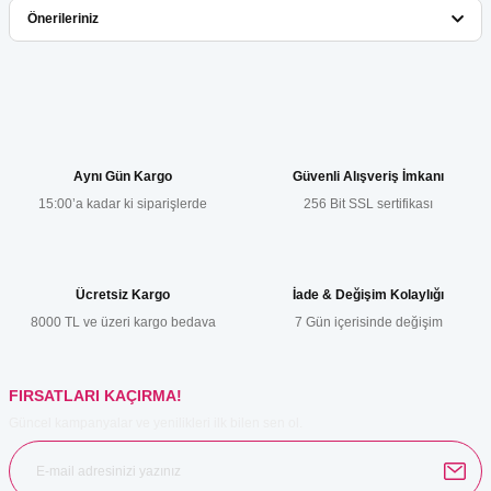
Bu ürüne ilk yorumu siz yapın!
Önerileriniz
Yorum Yaz
Bu ürünün fiyat bilgisi, resim, ürün açıklamalarında ve diğer
konularda yetersiz gördüğünüz noktaları öneri formunu kullanarak
tarafımıza iletebilirsiniz.
Görüş ve önerileriniz için teşekkür ederiz.
Aynı Gün Kargo
Güvenli Alışveriş İmkanı
15:00’a kadar ki siparişlerde
256 Bit SSL sertifikası
Ürün resmi kalitesiz, bozuk veya görüntülenemiyor.
Ürün açıklamasında eksik bilgiler bulunuyor.
Ürün bilgilerinde hatalar bulunuyor.
Ücretsiz Kargo
İade & Değişim Kolaylığı
Ürün fiyatı diğer sitelerden daha pahalı.
8000 TL ve üzeri kargo bedava
7 Gün içerisinde değişim
Bu ürüne benzer farklı alternatifler olmalı.
FIRSATLARI KAÇIRMA!
Güncel kampanyalar ve yenilikleri ilk bilen sen ol.
Gönder