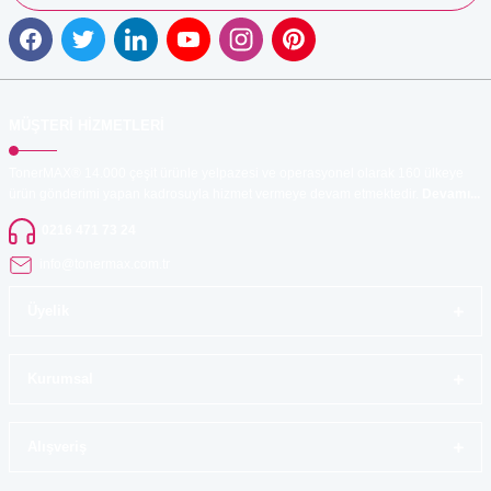
MÜŞTERİ HİZMETLERİ
TonerMAX® 14.000 çeşit ürünle yelpazesi ve operasyonel olarak 160 ülkeye
ürün gönderimi yapan kadrosuyla hizmet vermeye devam etmektedir.
Devamı...
0216 471 73 24
info@tonermax.com.tr
Üyelik
Kurumsal
Alışveriş