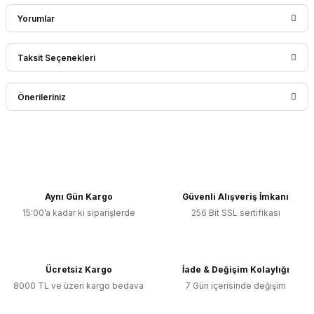
Yorumlar
Taksit Seçenekleri
Bu ürüne ilk yorumu siz yapın!
Önerileriniz
Yorum Yaz
Bu ürünün fiyat bilgisi, resim, ürün açıklamalarında ve diğer
konularda yetersiz gördüğünüz noktaları öneri formunu
kullanarak tarafımıza iletebilirsiniz.
Görüş ve önerileriniz için teşekkür ederiz.
Aynı Gün Kargo
Güvenli Alışveriş İmkanı
15:00’a kadar ki siparişlerde
256 Bit SSL sertifikası
Ürün resmi kalitesiz, bozuk veya görüntülenemiyor.
Ürün açıklamasında eksik bilgiler bulunuyor.
Ürün bilgilerinde hatalar bulunuyor.
Ücretsiz Kargo
İade & Değişim Kolaylığı
Ürün fiyatı diğer sitelerden daha pahalı.
8000 TL ve üzeri kargo bedava
7 Gün içerisinde değişim
Bu ürüne benzer farklı alternatifler olmalı.