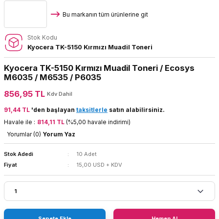
Bu markanın tüm ürünlerine git
Stok Kodu
Kyocera TK-5150 Kırmızı Muadil Toneri
Kyocera TK-5150 Kırmızı Muadil Toneri / Ecosys
M6035 / M6535 / P6035
856,95 TL
Kdv Dahil
91,44 TL
'den başlayan
taksitlerle
satın alabilirsiniz.
Havale ile :
814,11 TL
(%5,00 havale indirimi)
Yorumlar (0)
Yorum Yaz
Stok Adedi
10 Adet
Fiyat
15,00 USD + KDV
Sepete Ekle
Hemen Al