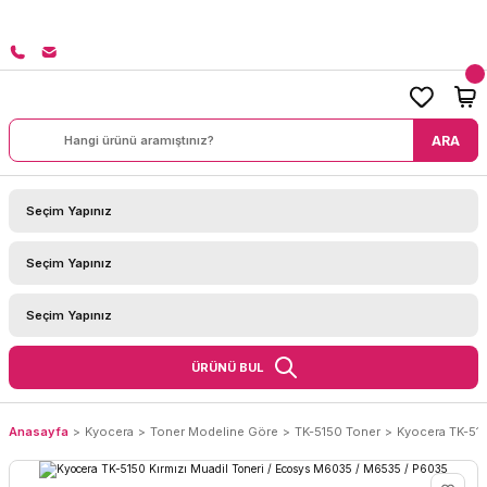
8000 TL ÜZERİ SİPARİŞLERİNİZDE KARGO BEDAVA!
ARA
ÜRÜNÜ BUL
Anasayfa
Kyocera
Toner Modeline Göre
TK-5150 Toner
Kyocera TK-515