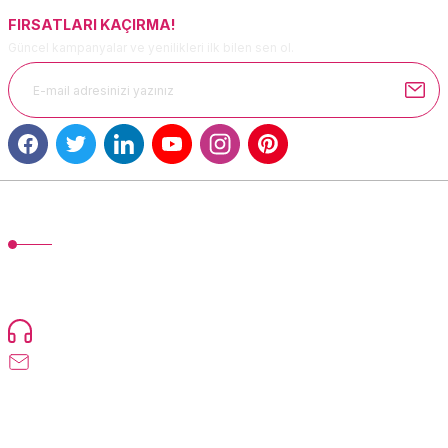
FIRSATLARI KAÇIRMA!
Güncel kampanyalar ve yenilikleri ilk bilen sen ol.
Gönder
MÜŞTERİ HİZMETLERİ
TonerMAX® 14.000 çeşit ürünle yelpazesi ve operasyonel olarak 160
ülkeye ürün gönderimi yapan kadrosuyla hizmet vermeye devam
etmektedir.
Devamı...
0216 471 73 24
info@tonermax.com.tr
Üyelik