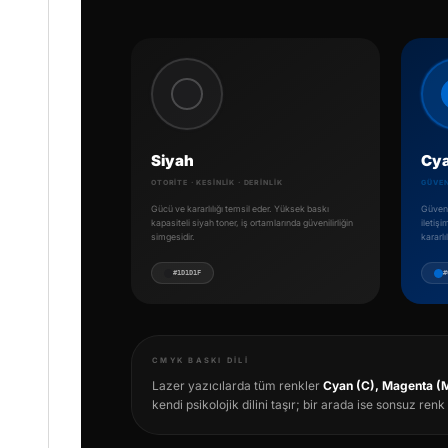
Siyah
Cy
OTORITE · KESINLIK · DERINLIK
GÜVEN
Gücü ve kararlılığı temsil eder. Yüksek baskı
Güveni
kapasiteli siyah toner, iş ortamlarında güvenilirliğin
iletişi
simgesidir.
kararlıl
#1D1D1F
#
CMYK BASKI DILI
Lazer yazıcılarda tüm renkler
Cyan (C), Magenta (M
kendi psikolojik dilini taşır; bir arada ise sonsuz renk