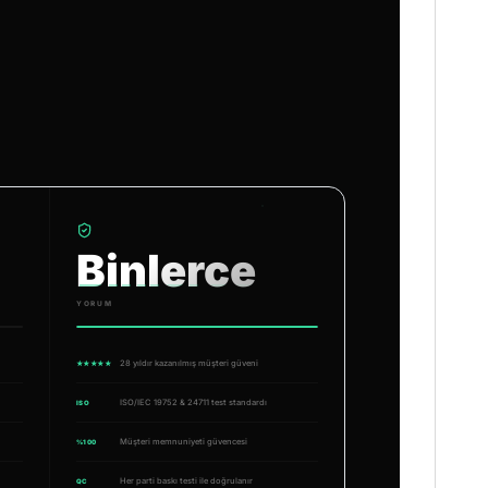
Binlerce
YORUM
28 yıldır kazanılmış müşteri güveni
★★★★★
ISO/IEC 19752 & 24711 test standardı
ISO
Müşteri memnuniyeti güvencesi
%100
Her parti baskı testi ile doğrulanır
QC