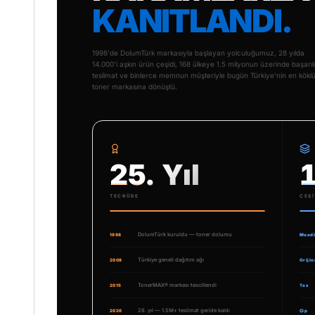
KANITLANDI.
1998'de DolumTürk markasıyla başlayan yolculuğumuz, 28 yılda
14.000'i aşkın ürün çeşidi, 168 ülkeye 1.5 milyonun üzerinde başarılı
teslimat ve binlerce memnun müşteriyle bugün Türkiye'nin en kökl
toner markasına dönüştü.
25. Yıl
TECRÜBE
ÇEŞI
DolumTürk kuruldu — toner dolumu
1998
Muadi
Türkiye geneli dağıtım ağı
2008
Orijin
TonerMAX® markası tescillendi
2015
Toz
28. yıl — 1.5M+ teslimat geride kaldı
2026
Çip