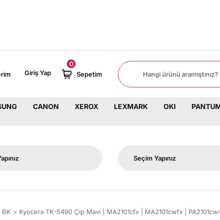
8000 TL ÜZERİ SİPARİŞLERİNİZD
0
Giriş Yap
erim
Sepetim
SUNG
CANON
XEROX
LEXMARK
OKI
PANTU
0 BK
Kyocera TK-5490 Çip Mavi | MA2101cfx | MA2101cwfx | PA2101cwx 