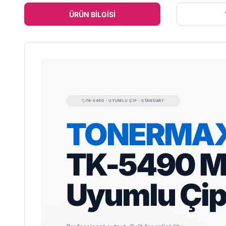
ÜRÜN BILGISI
TK-5490 · UYUMLU ÇIP · STANDART
TONERMA
TK-5490 M
Uyumlu Çi