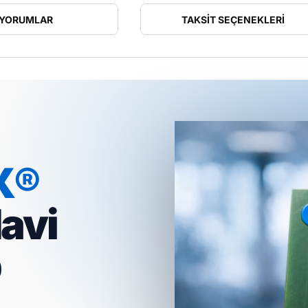
YORUMLAR
TAKSIT SEÇENEKLERI
X®
avi
p