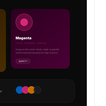
Magenta
TUTKU · DINAMIZM · CANLILIK
Duygusal etki yaratır. Moda, sağlık ve güzellik
sektörü baskılarında güçlü bir imge oluşturur.
#DB2777
er