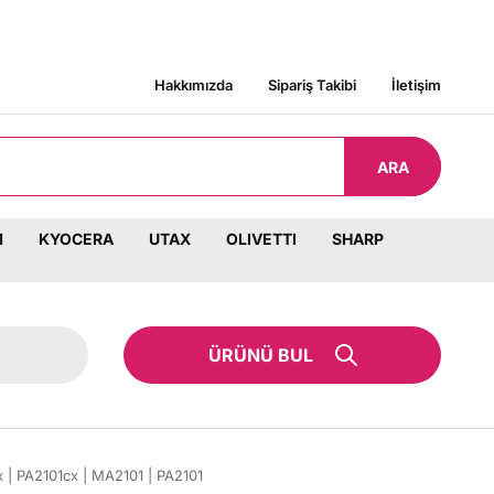
E KARGO BEDAVA!
Hakkımızda
Sipariş Takibi
İletişim
ARA
M
KYOCERA
UTAX
OLIVETTI
SHARP
ÜRÜNÜ BUL
| PA2101cx | MA2101 | PA2101