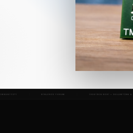
RCE YORUM
1998'DEN BERİ — DOLUMTÜRK & TONERMAX®
28 YIL