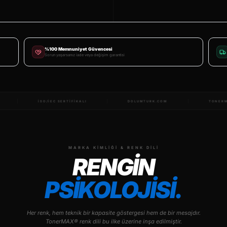
%100 Memnuniyet Güvencesi
Sorun yaşarsanız iade veya değişim garantisi
R MARKASI
168 ÜLKEYE TESLIMAT
ISO/IEC SERTIFIKALI
MARKA KIMLIĞI & RENK DILI
RENGİN
PSİKOLOJİSİ.
Her renk, hem teknik bir kapasite göstergesi hem de bir mesajdır.
TonerMAX® renk dili bu ilke üzerine inşa edilmiştir.