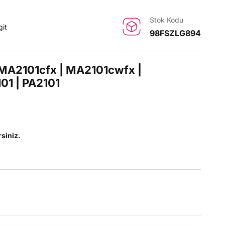
Stok Kodu
git
98FSZLG894
 MA2101cfx | MA2101cwfx |
01 | PA2101
rsiniz.