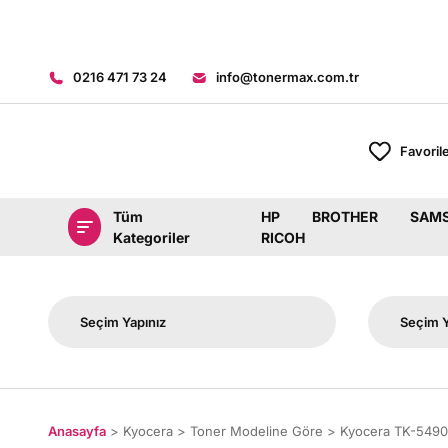
0216 471 73 24
info@tonermax.com.tr
Favoril
Tüm
HP
BROTHER
SAM
Kategoriler
RICOH
Anasayfa
Kyocera
Toner Modeline Göre
Kyocera TK-549