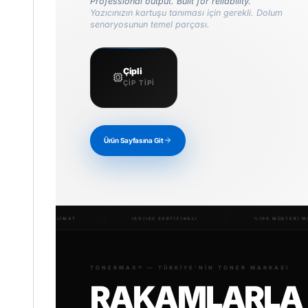
Professional output. Built for reliability.
Yazıcınızın kartuşu tanıması için gerekli. Dolum
senaryosunun temel parçası.
Çipli
ÇIP TIPI
Ürün Sayfasına Git
ISO/IEC SERTİFİKALI
%100 MÜŞTERİ MEMNUNİYETİ
BİNLE
TONERMAX® — TÜRKIYE'NIN TONER MARKASI
RAKAMLARLA