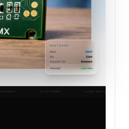
PAKET İÇERIĞI
Renk
MAVI
Çip
Çipli
Kapasite Tipi
Standart
Teknoloji
Last.Gen
 TECRÜBE
14.000+ ÜRÜN ÇEŞİDİ
1.5M+ TESLİMAT