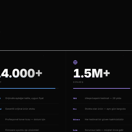
ü
14.000+
1.5M+
T
SIPARIŞ
Orijinalle eşdeğer kalite, uygun fiyat
ülkeye başarılı teslimat — 28 yılda
l
168
Garantili orijinal ürün stoku
Stokta olan ürün — aynı gün kargoda
al
Hız
Profesyonel toner tozu — dolum için
Her teslimat bir güven taahhüdüdür
Güven
Firmware uyumlu çip çözümleri
Sorunsuz iade — müşteri önce gelir
İade