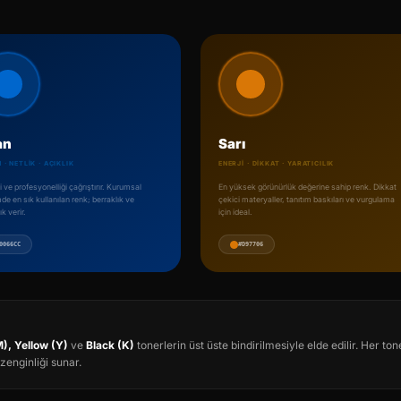
an
Sarı
 · NETLIK · AÇIKLIK
ENERJI · DIKKAT · YARATICILIK
 ve profesyonelliği çağrıştırır. Kurumsal
En yüksek görünürlük değerine sahip renk. Dikkat
mde en sık kullanılan renk; berraklık ve
çekici materyaller, tanıtım baskıları ve vurgulama
ık verir.
için ideal.
0066CC
#D97706
), Yellow (Y)
ve
Black (K)
tonerlerin üst üste bindirilmesiyle elde edilir. Her ton
 zenginliği sunar.