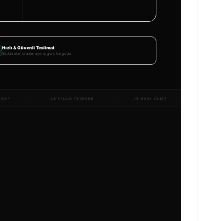
Hızlı & Güvenli Teslimat
Stokta olan ürünler aynı iş günü kargoda
DOLUMTURK.COM
TONERMAX®
28 YILLIK TECRÜBE