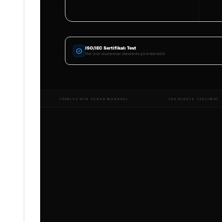
ISO/IEC Sertifikalı Test
Her ürün uluslararası standarda göre test edilir
14.000+ ÇEŞIT
1.5 MILYON TESLIMAT
TÜRKIYE'NIN TONE