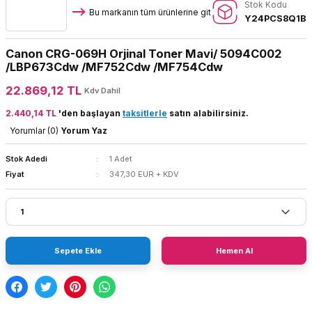
Stok Kodu
Bu markanın tüm ürünlerine git
Y24PCS8Q1B
Canon CRG-069H Orjinal Toner Mavi/ 5094C002
/LBP673Cdw /MF752Cdw /MF754Cdw
22.869,12 TL
Kdv Dahil
2.440,14 TL
'den başlayan
taksitlerle
satın alabilirsiniz.
Yorumlar (0)
Yorum Yaz
Stok Adedi
1 Adet
Fiyat
347,30 EUR + KDV
Sepete Ekle
Hemen Al