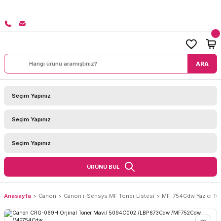
8000 TL ÜZERİ SİPARİŞLERİNİZDE KARGO BEDAVA!
ARA
ÜRÜNÜ BUL
Anasayfa
Canon
Canon i-Sensys MF Toner Listesi
MF-754Cdw Yazıcı To