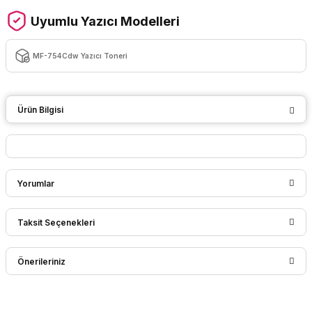
Uyumlu Yazıcı Modelleri
MF-754Cdw Yazıcı Toneri
Ürün Bilgisi
Yorumlar
Taksit Seçenekleri
Bu ürüne ilk yorumu siz yapın!
Önerileriniz
Yorum Yaz
Bu ürünün fiyat bilgisi, resim, ürün açıklamalarında ve diğer