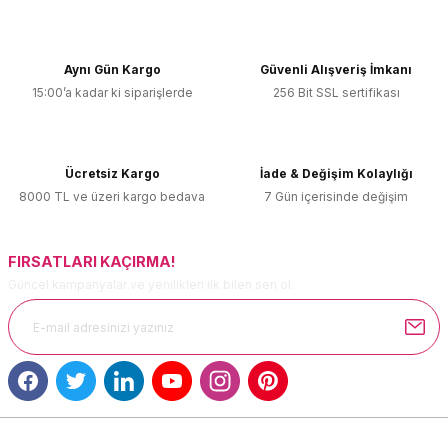
konularda yetersiz gördüğünüz noktaları öneri formunu
kullanarak tarafımıza iletebilirsiniz.
Görüş ve önerileriniz için teşekkür ederiz.
Aynı Gün Kargo
Güvenli Alışveriş İmkanı
15:00’a kadar ki siparişlerde
256 Bit SSL sertifikası
Ürün resmi kalitesiz, bozuk veya görüntülenemiyor.
Ürün açıklamasında eksik bilgiler bulunuyor.
Ürün bilgilerinde hatalar bulunuyor.
Ücretsiz Kargo
İade & Değişim Kolaylığı
Ürün fiyatı diğer sitelerden daha pahalı.
8000 TL ve üzeri kargo bedava
7 Gün içerisinde değişim
Bu ürüne benzer farklı alternatifler olmalı.
FIRSATLARI KAÇIRMA!
Güncel kampanyalar ve yenilikleri ilk bilen sen ol.
Gönder