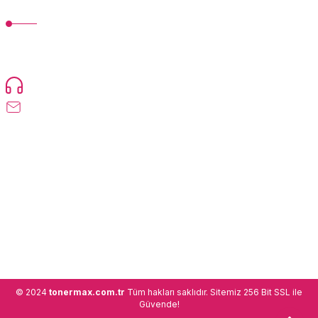
MÜŞTERİ HİZMETLERİ
TonerMAX® 14.000 çeşit ürünle yelpazesi ve operasyonel olarak 160
ülkeye ürün gönderimi yapan kadrosuyla hizmet vermeye devam
etmektedir.
Devamı...
0216 471 73 24
info@tonermax.com.tr
Üyelik
Kurumsal
Alışveriş
© 2024
tonermax.com.tr
Tüm hakları saklıdır. Sitemiz 256 Bit SSL ile
Güvende!