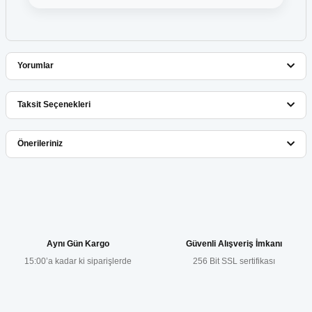
Yorumlar
Taksit Seçenekleri
Bu ürüne ilk yorumu siz yapın!
Önerileriniz
Yorum Yaz
Bu ürünün fiyat bilgisi, resim, ürün açıklamalarında ve diğer
konularda yetersiz gördüğünüz noktaları öneri formunu kullanarak
tarafımıza iletebilirsiniz.
Görüş ve önerileriniz için teşekkür ederiz.
Aynı Gün Kargo
Güvenli Alışveriş İmkanı
15:00’a kadar ki siparişlerde
256 Bit SSL sertifikası
Ürün resmi kalitesiz, bozuk veya görüntülenemiyor.
Ürün açıklamasında eksik bilgiler bulunuyor.
Ürün bilgilerinde hatalar bulunuyor.