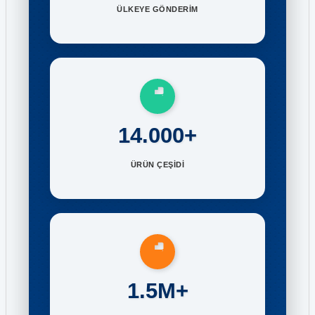
ÜLKEYE GÖNDERİM
14.000+
ÜRÜN ÇEŞİDİ
1.5M+