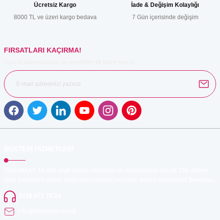
Ücretsiz Kargo
İade & Değişim Kolaylığı
Ürün fiyatı diğer sitelerden daha pahalı.
8000 TL ve üzeri kargo bedava
7 Gün içerisinde değişim
Bu ürüne benzer farklı alternatifler olmalı.
FIRSATLARI KAÇIRMA!
Güncel kampanyalar ve yenilikleri ilk bilen sen ol.
Gönder
MÜŞTERİ HİZMETLERİ
TonerMAX® 14.000 çeşit ürünle yelpazesi ve operasyonel olarak 160 ülkeye
ürün gönderimi yapan kadrosuyla hizmet vermeye devam etmektedir.
Devamı...
0216 471 73 24
info@tonermax.com.tr