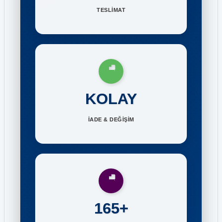
TESLİMAT
KOLAY
İADE & DEĞİŞİM
165+