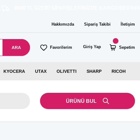
L ÜZERİ SİPARİŞLERİNİZDE KARGO BEDAVA!
Hakkımızda
Sipariş Takibi
İletişim
Giriş Yap
ARA
Favorilerim
Sepetim
KYOCERA
UTAX
OLIVETTI
SHARP
RICOH
ÜRÜNÜ BUL