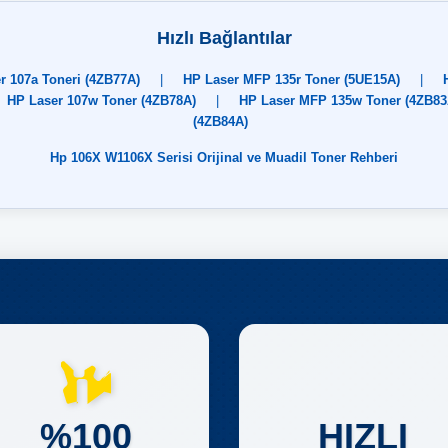
Hızlı Bağlantılar
r 107a Toneri (4ZB77A)
|
HP Laser MFP 135r Toner (5UE15A)
|
HP Laser 107w Toner (4ZB78A)
|
HP Laser MFP 135w Toner (4ZB83
(4ZB84A)
Hp 106X W1106X Serisi Orijinal ve Muadil Toner Rehberi
%100
HIZLI