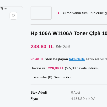
Bu markanın tüm ürünlerine gi
Hp 106A W1106A Toner Çipi/ 1
238,80 TL
Kdv Dahil
25,48 TL
'den başlayan
taksitlerle
satın alabilirs
Havale ile :
226,86 TL
(%5,00 havale indirimi)
Yorumlar (0)
Yorum Yaz
Stok Adedi
0 Adet
Fiyat
4,18 USD + KDV