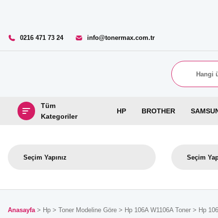
0216 471 73 24
info@tonermax.com.tr
Tüm
HP
BROTHER
SAMSU
Kategoriler
Anasayfa
Hp
Toner Modeline Göre
Hp 106A W1106A Toner
Hp 106