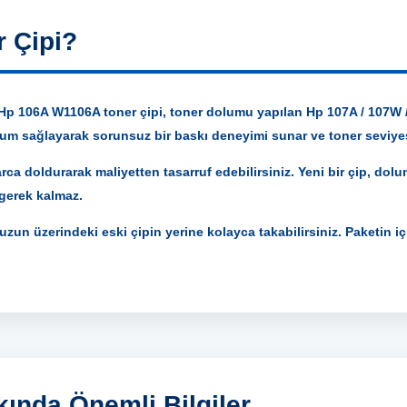
 Çipi?
p 106A W1106A toner çipi, toner dolumu yapılan Hp 107A / 107W /
uyum sağlayarak sorunsuz bir baskı deneyimi sunar ve toner seviyes
ca doldurarak maliyetten tasarruf edebilirsiniz. Yeni bir çip, dolu
 gerek kalmaz.
zun üzerindeki eski çipin yerine kolayca takabilirsiniz. Paketin içi
ında Önemli Bilgiler