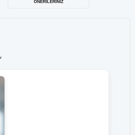
ÖNERILERINIZ
w