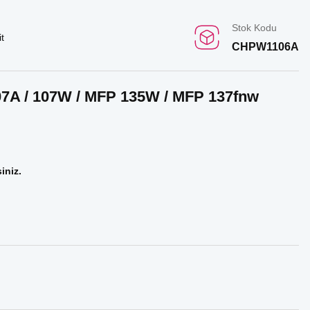
Stok Kodu
t
CHPW1106A
07A / 107W / MFP 135W / MFP 137fnw
iniz.