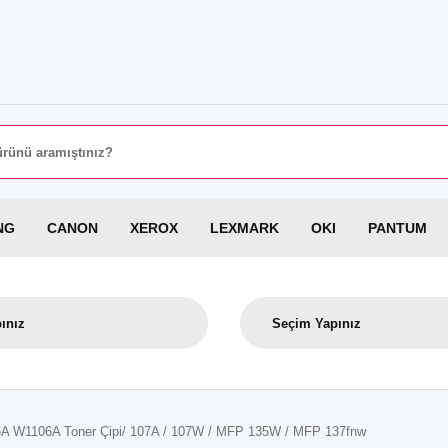
8000 T
NG
CANON
XEROX
LEXMARK
OKI
PANTUM
A W1106A Toner Çipi/ 107A / 107W / MFP 135W / MFP 137fnw