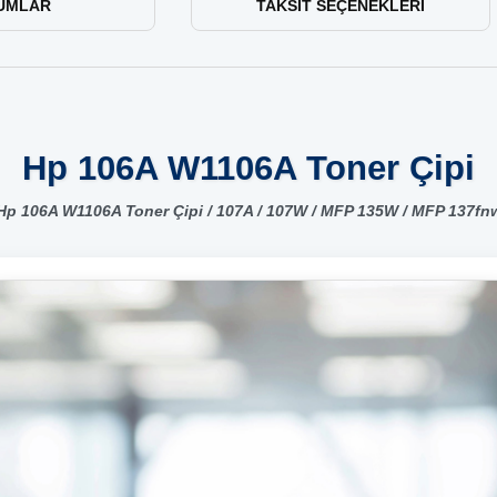
UMLAR
TAKSIT SEÇENEKLERI
Hp 106A W1106A Toner Çipi
Hp 106A W1106A Toner Çipi / 107A / 107W / MFP 135W / MFP 137fn