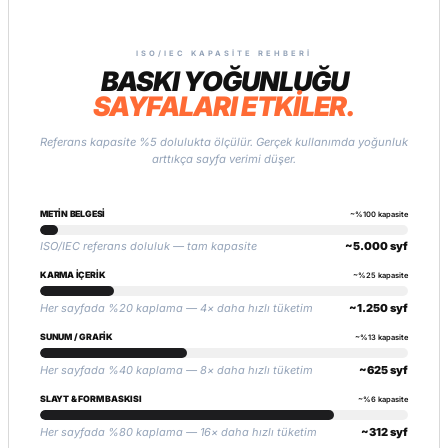
ISO/IEC KAPASITE REHBERI
BASKI YOĞUNLUĞU
SAYFALARI ETKİLER.
Referans kapasite %5 dolulukta ölçülür. Gerçek kullanımda yoğunluk
arttıkça sayfa verimi düşer.
METIN BELGESI
~%100 kapasite
ISO/IEC referans doluluk — tam kapasite
~5.000 syf
KARMA İÇERIK
~%25 kapasite
Her sayfada %20 kaplama — 4× daha hızlı tüketim
~1.250 syf
SUNUM / GRAFIK
~%13 kapasite
Her sayfada %40 kaplama — 8× daha hızlı tüketim
~625 syf
SLAYT & FORM BASKISI
~%6 kapasite
Her sayfada %80 kaplama — 16× daha hızlı tüketim
~312 syf