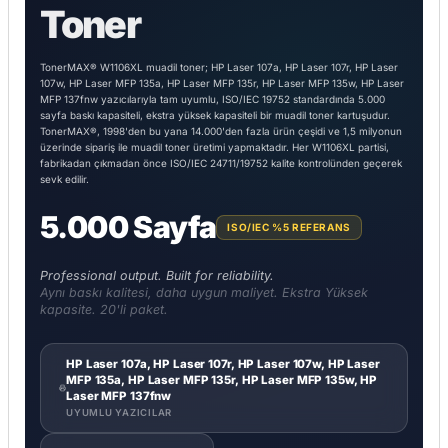
Toner
TonerMAX® W1106XL muadil toner; HP Laser 107a, HP Laser 107r, HP Laser
107w, HP Laser MFP 135a, HP Laser MFP 135r, HP Laser MFP 135w, HP Laser
MFP 137fnw yazıcılarıyla tam uyumlu, ISO/IEC 19752 standardında 5.000
sayfa baskı kapasiteli, ekstra yüksek kapasiteli bir muadil toner kartuşudur.
TonerMAX®, 1998'den bu yana 14.000'den fazla ürün çeşidi ve 1,5 milyonun
üzerinde sipariş ile muadil toner üretimi yapmaktadır. Her W1106XL partisi,
fabrikadan çıkmadan önce ISO/IEC 24711/19752 kalite kontrolünden geçerek
sevk edilir.
5.000 Sayfa
ISO/IEC %5 REFERANS
Professional output. Built for reliability.
Aynı baskı kalitesi, daha uygun maliyet. Ekstra Yüksek
kapasite. 20'li paket.
HP Laser 107a, HP Laser 107r, HP Laser 107w, HP Laser
MFP 135a, HP Laser MFP 135r, HP Laser MFP 135w, HP
Laser MFP 137fnw
UYUMLU YAZICILAR