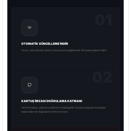
01
OTOMATIK GÜNCELLEME İNDIR
Yazıcı, arka planda üretici sunucusuna bağlanarak firmware paketi indirir.
→
02
KARTUŞ İMZASI DOĞRULAMA KATMANI
Yeni firmware, yalnızca üreticinin kriptografik imzasını taşıyan kartuşları
kabul eden bir doğrulama katmanı kurar.
→