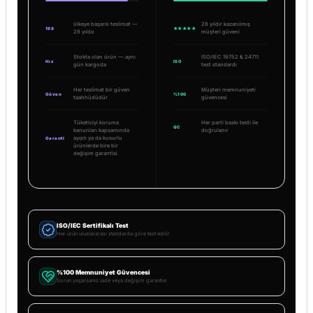
ülkeye başarılı teslimat —
28 yıldır kazanılmış
168
★★★★★
28 yılda
müşteri güveni
Stokta olan ürün — aynı
ISO/IEC 19752 & 24711
Hız
ISO
gün kargoda
test standardı
Her teslimat bir güven
Müşteri memnuniyeti
Güven
%100
taahhüdüdür
güvencesi
Tüketiciyi koruma
Her parti baskı testi ile
QC
kanunları kapsamında
doğrulanır
ayıplı ya da kusurlu
Garanti
ürünlerde bire bir
değişim garantisi
ISO/IEC Sertifikalı Test
Her ürün uluslararası standarda göre test edilir
%100 Memnuniyet Güvencesi
Sorun yaşarsanız iade veya değişim garantisi