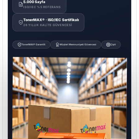
5.000 Sayfa
ISO/IEC %5 REFERANS
TonerMAX® · ISO/IEC Sertifikalı
28 YILLIK KALITE GÜVENCESI
TonerMAX® Garantili
Müşteri Memnuniyeti Güvencesi
Çipli