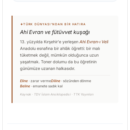
TÜRK DÜNYASI'NDAN BIR HATIRA
Ahi Evran ve fütüvvet kuşağı
13. yüzyılda Kırşehir'e yerleşen
Ahi Evran-ı Veli
Anadolu esnafına bir ahlâk öğretti: bir malı
tüketmek değil, mümkün olduğunca uzun
yaşatmak. Toner dolumu da bu öğretinin
günümüze uzanan halkasıdır.
Eline
· zarar verme
Diline
· sözünden dönme
Beline
· emanete sadık kal
Kaynak · TDV İslam Ansiklopedisi · TTK Yayınları