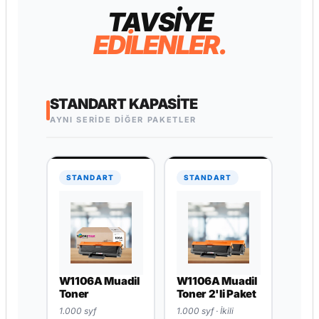
BU SERI
TAVSİYE
EDİLENLER.
STANDART KAPASITE
AYNI SERİDE DİĞER PAKETLER
STANDART
STANDART
W1106A Muadil
W1106A Muadil
Toner
Toner 2'li Paket