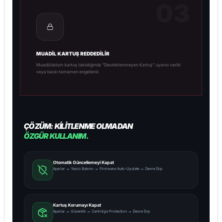
03
MUADIL KARTUŞ REDDEDILIR
Muadil/dolum kartuş takıldığında "Desteklenmeyen Kartuş" uyarısı verilir
veya baskı tamamen engellenir.
ÇÖZÜM: KILITLENME OLMADAN
ÖZGÜR KULLANIM.
Otomatik Güncellemeyi Kapat
Ayarlar → Yazıcı Bakımı → Firmware Auto-Update → Devre Dışı
Kartuş Korumayı Kapat
Ayarlar → Güvenlik → Cartridge Protection → Devre Dışı