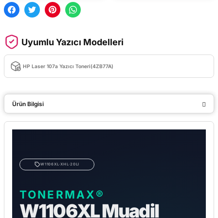
Uyumlu Yazıcı Modelleri
HP Laser 107a Yazıcı Toneri(4ZB77A)
Ürün Bilgisi
W1106XL·XHL·20LI
TONERMAX®
W1106XL Muadil