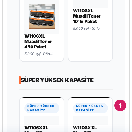
W1106XL
W1106XL
Muadil Toner
Muadil Toner
2'li Paket
5.000 syf
5.000 syf · İkili
EKSTRA
EKSTRA
YÜKSEK
YÜKSEK
KAPASİTE
KAPASİTE
W1106XL
W1106XL
Muadil Toner
Muadil Toner
4'lü Paket
10'lu Paket