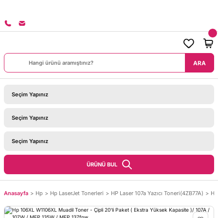
8000
ARA
ÜRÜNÜ BUL
Anasayfa
Hp
Hp LaserJet Tonerleri
HP Laser 107a Yazıcı Toneri(4ZB77A)
Hp