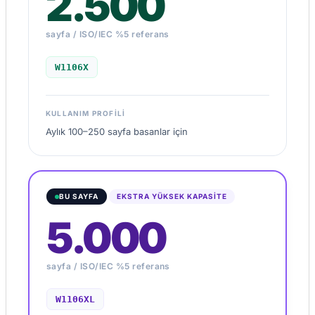
2.500
sayfa / ISO/IEC %5 referans
W1106X
KULLANIM PROFILI
Aylık 100–250 sayfa basanlar için
EKSTRA YÜKSEK KAPASİTE
BU SAYFA
5.000
sayfa / ISO/IEC %5 referans
W1106XL