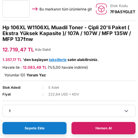
Stok Kodu
Bu markanın tüm ürünlerine git
7F9A5YGLET
Hp 106XL W1106XL Muadil Toner - Çipli 20'li Paket (
Ekstra Yüksek Kapasite )/ 107A / 107W / MFP 135W /
MFP 137fnw
12.719,47 TL
Kdv Dahil
1.357,17 TL
'den başlayan
taksitlerle
satın alabilirsiniz.
Havale ile :
12.083,49 TL
(%5,00 havale indirimi)
Yorumlar (0)
Yorum Yaz
Stok Adedi
5 Adet
Fiyat
222,64 USD + KDV
Sepete Ekle
Hemen Al