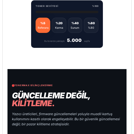
TONER SEVIYESI
%100
%5
%20
%40
%80
Referans
Karma
Sunum
%80
5.000
Bu tonerde yaklaşık
sayfa
TONERMAX BILINÇLENDIRME
GÜNCELLEME DEĞİL,
KİLİTLEME.
Yazıcı üreticileri, firmware güncellemeleri yoluyla muadil kartuş
kullanımını kasıtlı olarak engelleyebilir. Bu bir güvenlik güncellemesi
değil; bir pazar kilitleme stratejisidir.