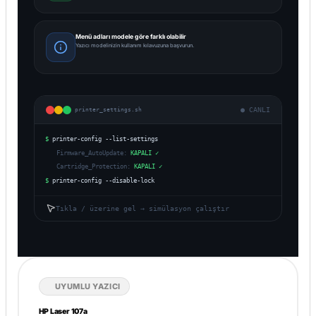
Menü adları modele göre farklı olabilir
Yazıcı modelinizin kullanım kılavuzuna başvurun.
● CANLI
printer_settings.sh
$
printer-config --list-settings
Firmware_AutoUpdate:
KAPALI ✓
Cartridge_Protection:
KAPALI ✓
$
printer-config --disable-lock
Tıkla / üzerine gel → simülasyon çalıştır
UYUMLU YAZICI