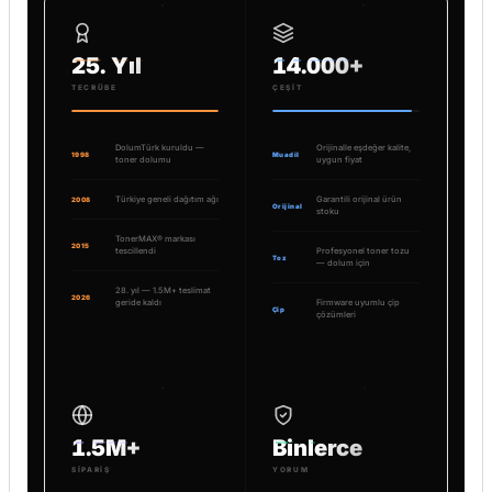
25. Yıl
14.000+
TECRÜBE
ÇEŞIT
DolumTürk kuruldu —
Orijinalle eşdeğer kalite,
1998
Muadil
toner dolumu
uygun fiyat
Türkiye geneli dağıtım ağı
Garantili orijinal ürün
2008
Orijinal
stoku
TonerMAX® markası
2015
tescillendi
Profesyonel toner tozu
Toz
— dolum için
28. yıl — 1.5M+ teslimat
2026
geride kaldı
Firmware uyumlu çip
Çip
çözümleri
1.5M+
Binlerce
SIPARIŞ
YORUM