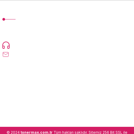
MÜŞTERİ HİZMETLERİ
TonerMAX® 14.000 çeşit ürünle yelpazesi ve operasyonel olarak 160
ülkeye ürün gönderimi yapan kadrosuyla hizmet vermeye devam
etmektedir.
Devamı...
0216 471 73 24
info@tonermax.com.tr
Üyelik
Kurumsal
Alışveriş
© 2024
tonermax.com.tr
Tüm hakları saklıdır. Sitemiz 256 Bit SSL ile