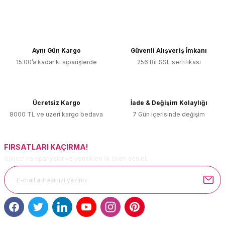
Yorum Yaz
Bu ürünün fiyat bilgisi, resim, ürün açıklamalarında ve diğer
konularda yetersiz gördüğünüz noktaları öneri formunu
kullanarak tarafımıza iletebilirsiniz.
Görüş ve önerileriniz için teşekkür ederiz.
Aynı Gün Kargo
Güvenli Alışveriş İmkanı
15:00’a kadar ki siparişlerde
256 Bit SSL sertifikası
Ürün resmi kalitesiz, bozuk veya görüntülenemiyor.
Ürün açıklamasında eksik bilgiler bulunuyor.
Ürün bilgilerinde hatalar bulunuyor.
Ücretsiz Kargo
İade & Değişim Kolaylığı
Ürün fiyatı diğer sitelerden daha pahalı.
8000 TL ve üzeri kargo bedava
7 Gün içerisinde değişim
Bu ürüne benzer farklı alternatifler olmalı.
FIRSATLARI KAÇIRMA!
Güncel kampanyalar ve yenilikleri ilk bilen sen ol.
Gönder