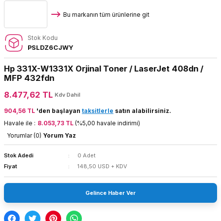
Bu markanın tüm ürünlerine git
Stok Kodu
PSLDZ6CJWY
Hp 331X-W1331X Orjinal Toner / LaserJet 408dn /
MFP 432fdn
8.477,62 TL
Kdv Dahil
904,56 TL
'den başlayan
taksitlerle
satın alabilirsiniz.
Havale ile :
8.053,73 TL
(%5,00 havale indirimi)
Yorumlar (0)
Yorum Yaz
Stok Adedi
0 Adet
Fiyat
148,50 USD + KDV
Gelince Haber Ver