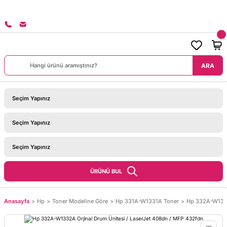
8000 TL Ü
ARA
ÜRÜNÜ BUL
Anasayfa
Hp
Toner Modeline Göre
Hp 331A-W1331A Toner
Hp 332A-W1332