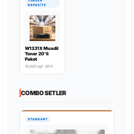
YÜKSEK
KAPASİTE
W1331X Muadil
Toner 20'li
Paket
15.000 syf · 20'li
COMBO SETLER
STANDART