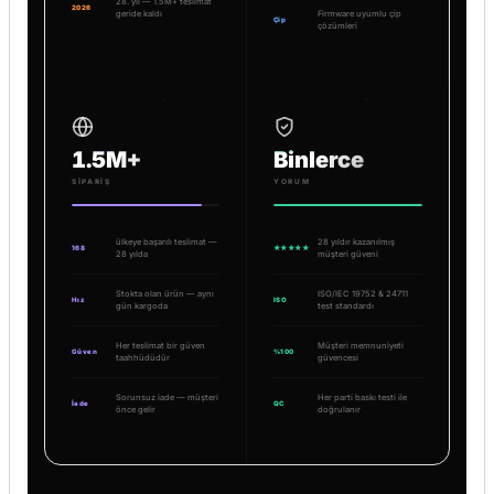
28. yıl — 1.5M+ teslimat
2026
geride kaldı
Firmware uyumlu çip
Çip
çözümleri
1.5M+
Binlerce
SIPARIŞ
YORUM
ülkeye başarılı teslimat —
28 yıldır kazanılmış
168
★★★★★
28 yılda
müşteri güveni
Stokta olan ürün — aynı
ISO/IEC 19752 & 24711
Hız
ISO
gün kargoda
test standardı
Her teslimat bir güven
Müşteri memnuniyeti
Güven
%100
taahhüdüdür
güvencesi
Sorunsuz iade — müşteri
Her parti baskı testi ile
İade
QC
önce gelir
doğrulanır