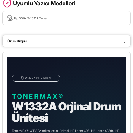
Uyumlu Yazıcı Modelleri
Hp 331A-W1331A Toner
Ürün Bilgisi
W1332A·ORIG·DRUM
TONERMAX®
W1332A Orjinal Drum
Ünitesi
TonerMAX® W1332A orjinal drum ünitesi; HP Laser 408, HP Laser 408dn, HP