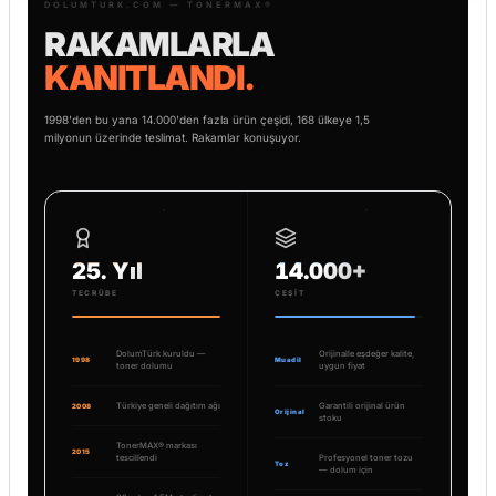
DOLUMTURK.COM — TONERMAX®
RAKAMLARLA
KANITLANDI.
1998'den bu yana 14.000'den fazla ürün çeşidi, 168 ülkeye 1,5
milyonun üzerinde teslimat. Rakamlar konuşuyor.
25. Yıl
14.000+
TECRÜBE
ÇEŞIT
DolumTürk kuruldu —
Orijinalle eşdeğer kalite,
1998
Muadil
toner dolumu
uygun fiyat
Türkiye geneli dağıtım ağı
Garantili orijinal ürün
2008
Orijinal
stoku
TonerMAX® markası
2015
tescillendi
Profesyonel toner tozu
Toz
— dolum için