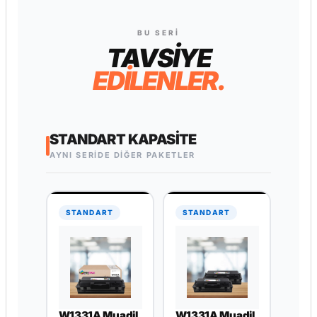
BU SERI
TAVSİYE
EDİLENLER.
STANDART KAPASITE
AYNI SERİDE DİĞER PAKETLER
STANDART
STANDART
W1331A Muadil
W1331A Muadil