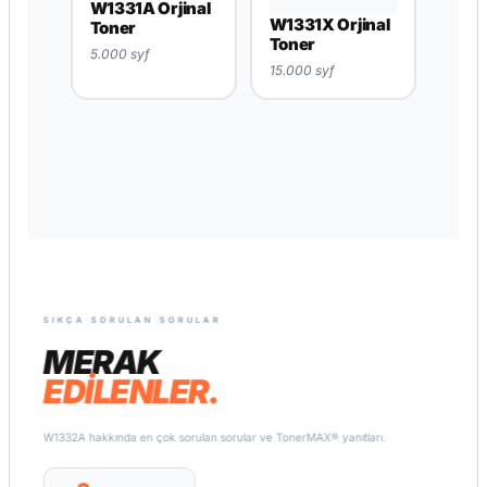
W1331A Orjinal
W1331X Orjinal
Toner
Toner
5.000 syf
15.000 syf
SIKÇA SORULAN SORULAR
MERAK
EDİLENLER.
W1332A hakkında en çok sorulan sorular ve TonerMAX® yanıtları.