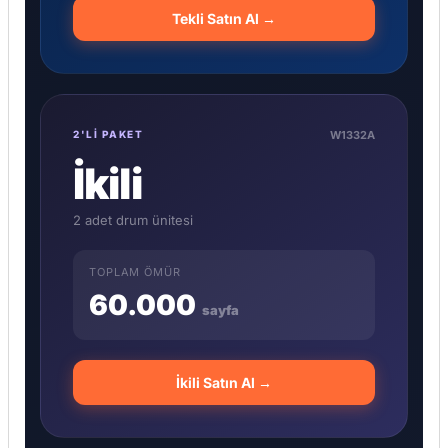
Tekli Satın Al →
W1332A
2'Lİ PAKET
İkili
2 adet drum ünitesi
TOPLAM ÖMÜR
60.000
sayfa
İkili Satın Al →