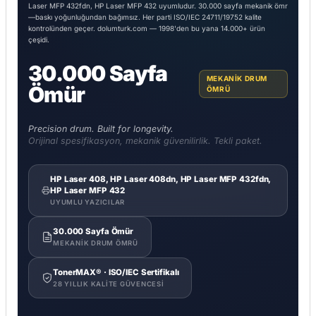
Laser MFP 432fdn, HP Laser MFP 432 uyumludur. 30.000 sayfa mekanik ömr
—baskı yoğunluğundan bağımsız. Her parti ISO/IEC 24711/19752 kalite
kontrolünden geçer. dolumturk.com — 1998'den bu yana 14.000+ ürün
çeşidi.
30.000 Sayfa
MEKANIK DRUM
Ömür
ÖMRÜ
Precision drum. Built for longevity.
Orijinal spesifikasyon, mekanik güvenilirlik. Tekli paket.
HP Laser 408, HP Laser 408dn, HP Laser MFP 432fdn,
HP Laser MFP 432
UYUMLU YAZICILAR
30.000 Sayfa Ömür
MEKANIK DRUM ÖMRÜ
TonerMAX® · ISO/IEC Sertifikalı
28 YILLIK KALITE GÜVENCESI