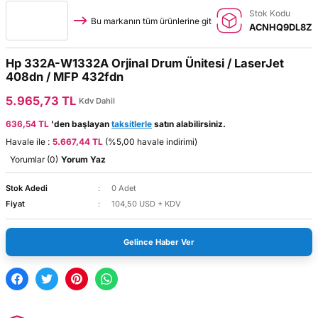
Stok Kodu
Bu markanın tüm ürünlerine git
ACNHQ9DL8Z
Hp 332A-W1332A Orjinal Drum Ünitesi / LaserJet
408dn / MFP 432fdn
5.965,73 TL
Kdv Dahil
636,54 TL
'den başlayan
taksitlerle
satın alabilirsiniz.
Havale ile :
5.667,44 TL
(%5,00 havale indirimi)
Yorumlar (0)
Yorum Yaz
Stok Adedi
0 Adet
Fiyat
104,50 USD + KDV
Gelince Haber Ver