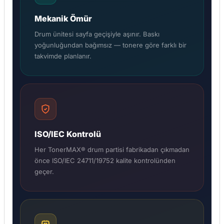
Mekanik Ömür
Drum ünitesi sayfa geçişiyle aşınır. Baskı
yoğunluğundan bağımsız — tonere göre farklı bir
takvimde planlanır.
ISO/IEC Kontrolü
Her TonerMAX® drum partisi fabrikadan çıkmadan
önce ISO/IEC 24711/19752 kalite kontrolünden
geçer.