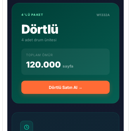
W1332A
4'LÜ PAKET
Dörtlü
4 adet drum ünitesi
TOPLAM ÖMÜR
120.000
sayfa
Dörtlü Satın Al →