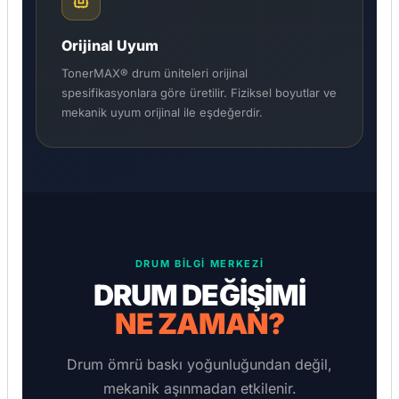
Orijinal Uyum
TonerMAX® drum üniteleri orijinal
spesifikasyonlara göre üretilir. Fiziksel boyutlar ve
mekanik uyum orijinal ile eşdeğerdir.
DRUM BILGI MERKEZI
DRUM DEĞİŞİMİ
NE ZAMAN?
Drum ömrü baskı yoğunluğundan değil,
mekanik aşınmadan etkilenir.