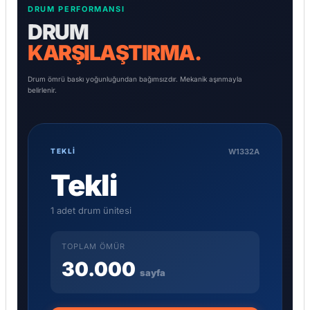
DRUM PERFORMANSI
DRUM
KARŞILAŞTIRMA.
Drum ömrü baskı yoğunluğundan bağımsızdır. Mekanik aşınmayla
belirlenir.
W1332A
TEKLİ
Tekli
1 adet drum ünitesi
TOPLAM ÖMÜR
30.000
sayfa